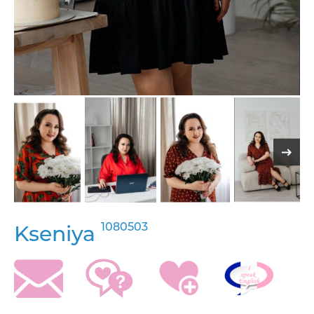
1080503
Kseniya