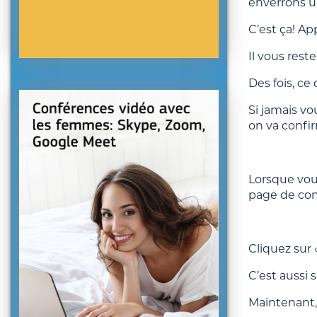
enverrons u
C’est ça! Ap
Il vous rest
Des fois, ce
Si jamais v
on va confi
Lorsque vou
page de con
Cliquez sur
C’est aussi 
Maintenant,