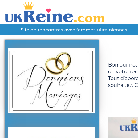
Site de rencontres avec femmes ukrainiennes
Bonjour not
de votre re
Tout d’abor
souhaitez. 