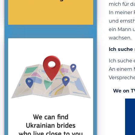
mich für d
In meiner 
und ernsth
ein Mann 
wachsen.
Ich suche
Ich suche 
An einem M
Verspreche
We on T