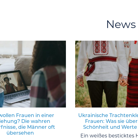
News
ollen Frauen in einer
Ukrainische Trachtenkl
iehung? Die wahren
Frauen: Was sie über
fnisse, die Männer oft
Schönheit und Werte
übersehen
Ein weißes besticktes 