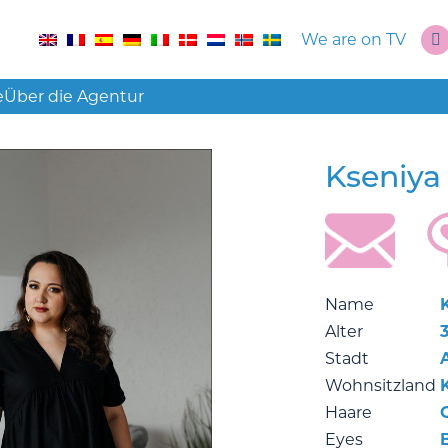
We are on TV
e
Über die Agentur
Kseniy
Name
Alter
Stadt
Wohnsitzland
Haare
Eyes