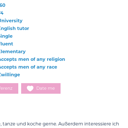
160
74
University
English tutor
Single
Fluent
Elementary
Accepts men of any religion
Accepts men of any race
Zwillinge
ferenz
Date me
e, tanze und koche gerne. Außerdem interessiere ich