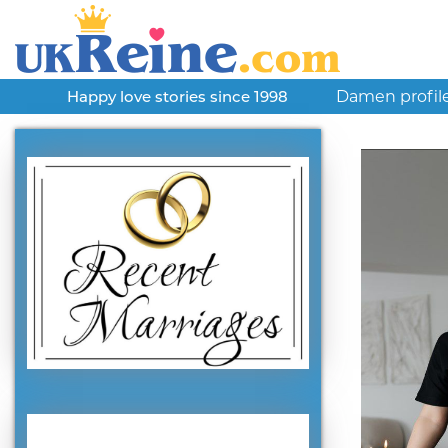
Damen profil
Happy love stories since 1998