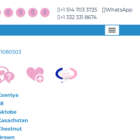
+1 514 703 3725
WhatsApp
+1 332 331 8674
1080503
a
Kseniya
38
Aktobe
Kasachstan
Chestnut
Brown