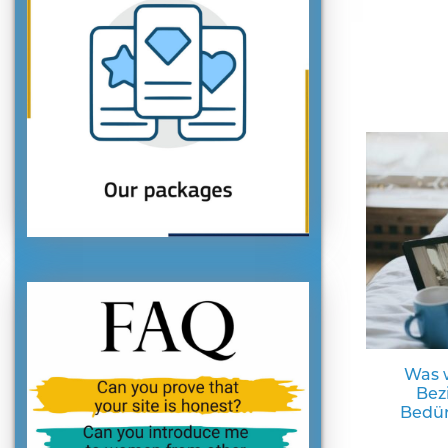
Was w
Bez
Bedür