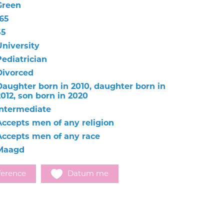
Green
165
55
University
Pediatrician
Divorced
Daughter born in 2010, daughter born in
2012, son born in 2020
Intermediate
Accepts men of any religion
Accepts men of any race
Maagd
ference
Datum me