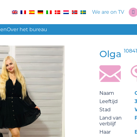
We are on TV
len
Over het bureau
1084
Olga
Naam
Leeftijd
Stad
Land van
verblijf
Haar