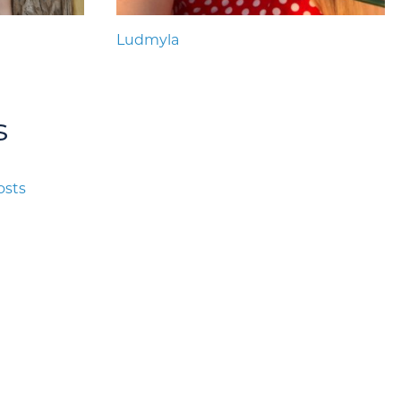
Ludmyla
s
osts