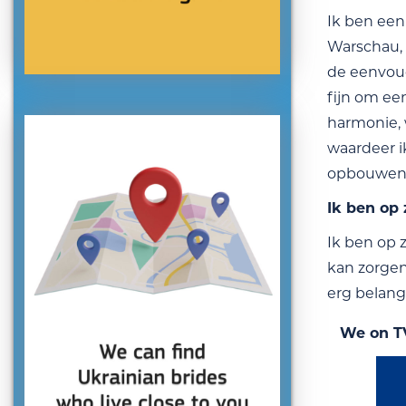
Ik ben een
Warschau, 
de eenvoudi
fijn om ee
harmonie, w
waardeer i
opbouwen 
Ik ben op
Ik ben op 
kan zorgen
erg belangr
We on T