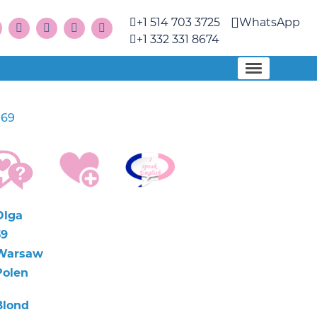
+1 514 703 3725
WhatsApp
+1 332 331 8674
169
Olga
39
Warsaw
Polen
Blond