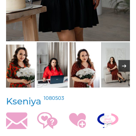
1080503
Kseniya