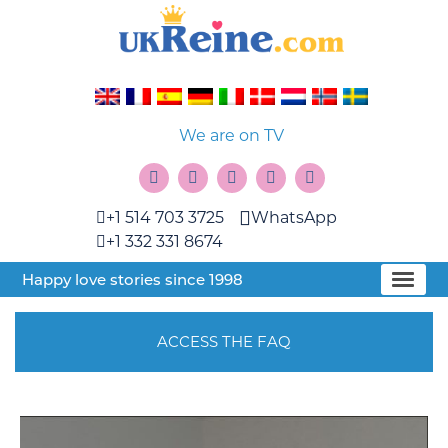
We are on TV
+1 514 703 3725
WhatsApp
+1 332 331 8674
Happy love stories since 1998
ACCESS THE FAQ