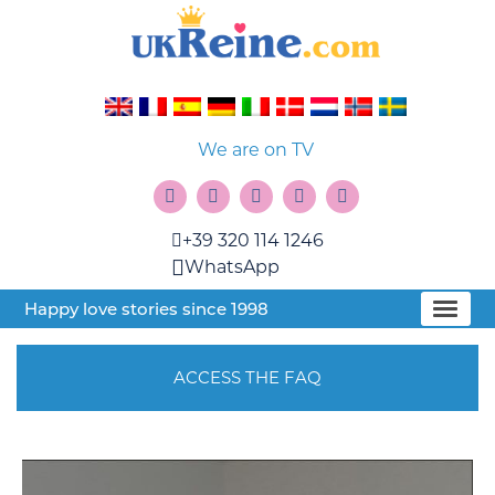
We are on TV
+39 320 114 1246
WhatsApp
Happy love stories since 1998
ACCESS THE FAQ