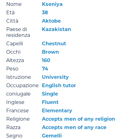
Nome
Kseniya
Età
38
Città
Aktobe
Paese di
Kazakistan
residenza
Capelli
Chestnut
Occhi
Brown
Altezza
160
Peso
74
Istruzione
University
Occupazione
English tutor
coniugale
Single
Inglese
Fluent
Francese
Elementary
Religione
Accepts men of any religion
Razza
Accepts men of any race
Segno
Gemelli