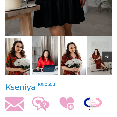
1080503
Kseniya