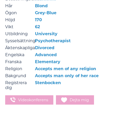
Hår
Blond
Ögon
Grey-Blue
Höjd
170
Vikt
62
Utbildning
University
Sysselsättning
Psychotherapist
Äktenskapliga
Divorced
Engelska
Advanced
Franska
Elementary
Religion
Accepts men of any religion
Bakgrund
Accepts man only of her race
Registrera
Stenbocken
dig
Videokonferens
Dejta mig