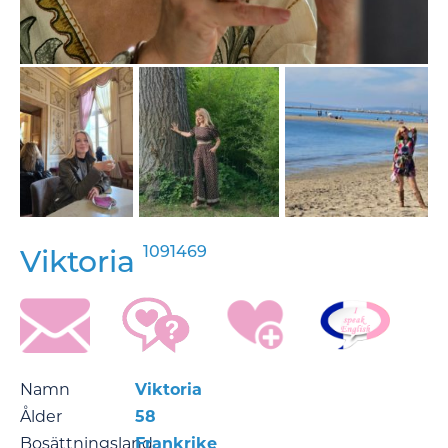
1091469
Viktoria
Namn
Viktoria
Ålder
58
Bosättningsland
Frankrike