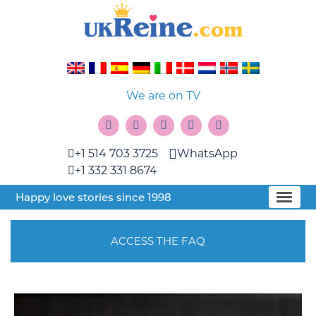
We are on TV
+1 514 703 3725
WhatsApp
+1 332 331 8674
Happy love stories since 1998
ACCESS THE FAQ