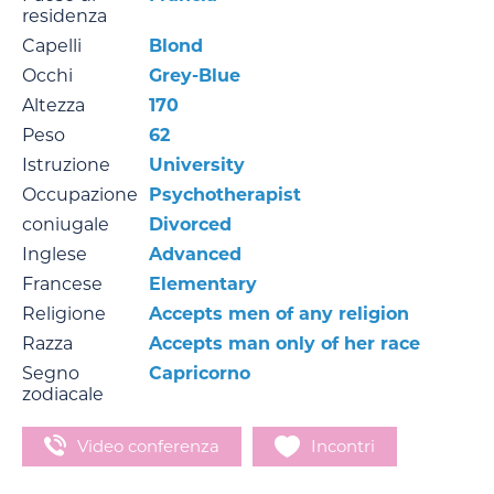
residenza
Capelli
Blond
Occhi
Grey-Blue
Altezza
170
Peso
62
Istruzione
University
Occupazione
Psychotherapist
coniugale
Divorced
Inglese
Advanced
Francese
Elementary
Religione
Accepts men of any religion
Razza
Accepts man only of her race
Segno
Capricorno
zodiacale
Video conferenza
Incontri