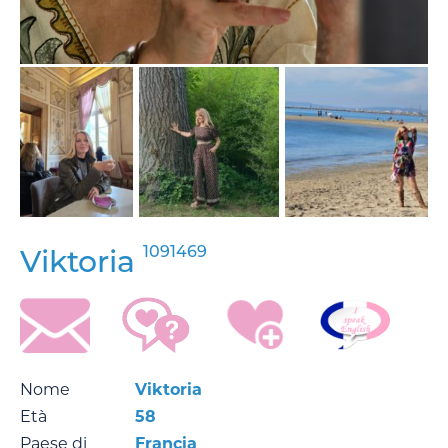
1091469
Viktoria
Nome
Viktoria
Età
58
Paese di
Francia