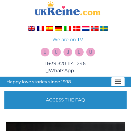
We are on TV
+39 320 114 1246
WhatsApp
Happy love stories since 1998
ACCESS THE FAQ