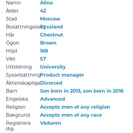
Namn
Alina
Ålder
42
Stad
Moscow
Bosättningsland
Ryssland
Hår
Chestnut
Ögon
Brown
Höjd
168
Vikt
57
Utbildning
University
Sysselsättning
Product manager
Äktenskapliga
Divorced
Barn
Son born in 2013, son born in 2016
Engelska
Advanced
Religion
Accepts men of any religion
Bakgrund
Accepts men of any race
Registrera
Väduren
dig