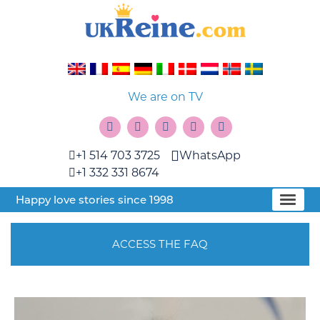
We are on TV
+1 514 703 3725
WhatsApp
+1 332 331 8674
Happy love stories since 1998
ACCESS THE FAQ