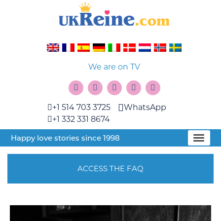
We are on TV
+1 514 703 3725
WhatsApp
+1 332 331 8674
Happy love stories since 1998
ACCESS THE FAQ