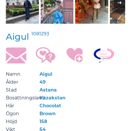
1081293
Aigul
Namn
Aigul
Ålder
49
Stad
Astana
Bosättningsland
Kazakstan
Hår
Chocolat
Ögon
Brown
Höjd
158
Vikt
54