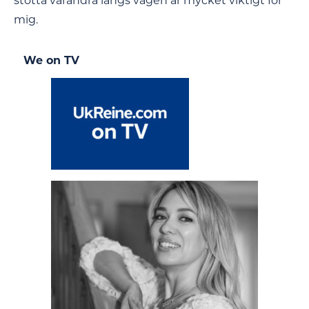
stötta varandra längs vägen är mycket viktigt för
mig.
We on TV