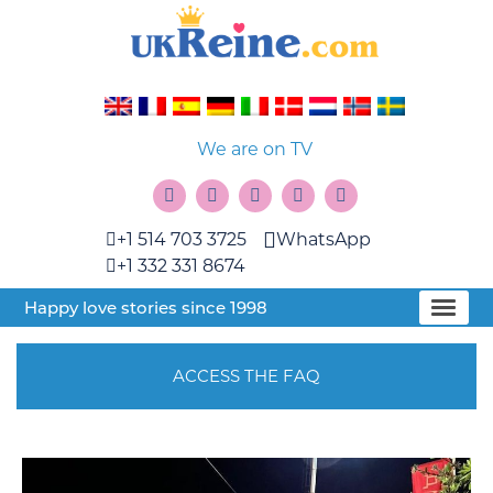
We are on TV
+1 514 703 3725
WhatsApp
+1 332 331 8674
Happy love stories since 1998
ACCESS THE FAQ