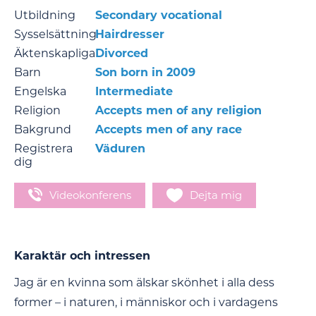
Utbildning
Secondary vocational
Sysselsättning
Hairdresser
Äktenskapliga
Divorced
Barn
Son born in 2009
Engelska
Intermediate
Religion
Accepts men of any religion
Bakgrund
Accepts men of any race
Registrera
Väduren
dig
Videokonferens
Dejta mig
Karaktär och intressen
Jag är en kvinna som älskar skönhet i alla dess
former – i naturen, i människor och i vardagens