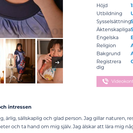
Höjd
Utbildning
Sysselsättning
Äktenskapliga
Engelska
Religion
Bakgrund
Registrera
dig
Videokon
och intressen
ig, ärlig, sällskaplig och glad person. Jag gillar naturen, r
eter och ta hand om mig själv. Jag älskar att lära mig n