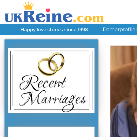
Damerprofile
Happy love stories since 1998