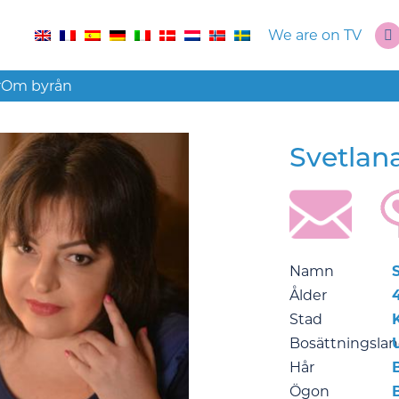
We are on TV
r
Om byrån
Svetlan
Namn
Ålder
Stad
Bosättningsla
Hår
Ögon