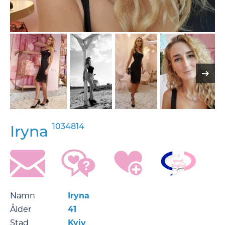
1034814
Iryna
Namn
Iryna
Ålder
41
Stad
Kyiv