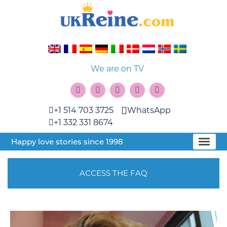
We are on TV
+1 514 703 3725
WhatsApp
+1 332 331 8674
Happy love stories since 1998
ACCESS THE FAQ