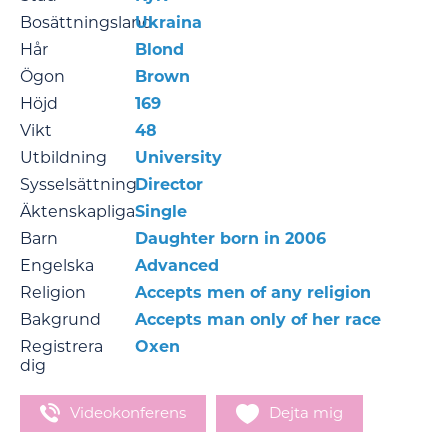
Bosättningsland
Ukraina
Hår
Blond
Ögon
Brown
Höjd
169
Vikt
48
Utbildning
University
Sysselsättning
Director
Äktenskapliga
Single
Barn
Daughter born in 2006
Engelska
Advanced
Religion
Accepts men of any religion
Bakgrund
Accepts man only of her race
Registrera
Oxen
dig
Videokonferens
Dejta mig