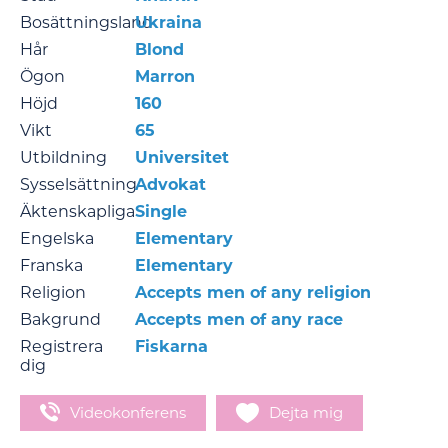
Bosättningsland
Ukraina
Hår
Blond
Ögon
Marron
Höjd
160
Vikt
65
Utbildning
Universitet
Sysselsättning
Advokat
Äktenskapliga
Single
Engelska
Elementary
Franska
Elementary
Religion
Accepts men of any religion
Bakgrund
Accepts men of any race
Registrera
Fiskarna
dig
Videokonferens
Dejta mig