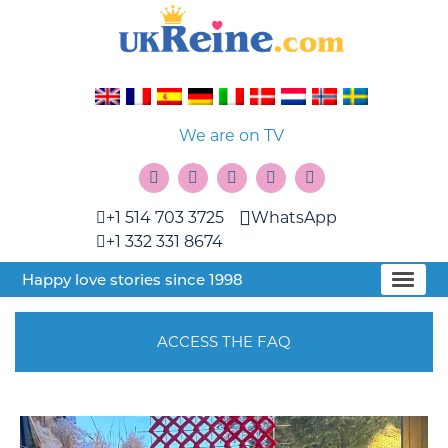
We are on TV
+1 514 703 3725
WhatsApp
+1 332 331 8674
Happy love stories since 1998
ACCESS THE FAQ