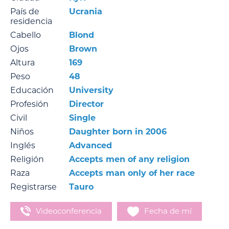
País de
Ucrania
residencia
Cabello
Blond
Ojos
Brown
Altura
169
Peso
48
Educación
University
Profesión
Director
Civil
Single
Niños
Daughter born in 2006
Inglés
Advanced
Religión
Accepts men of any religion
Raza
Accepts man only of her race
Registrarse
Tauro
Videoconferencia
Fecha de mí