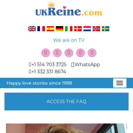
We are on TV
+1 514 703 3725
WhatsApp
+1 332 331 8674
Happy love stories since 1998
ACCESS THE FAQ