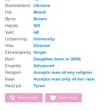
Bostedsland
Ukraina
Hår
Blond
Øyne
Brown
Høyde
169
Vekt
48
Utdanning
University
Yrke
Director
Ekteskapelig
Single
Barn
Daughter born in 2006
Engelsk
Advanced
Religion
Accepts men of any religion
Rase
Accepts man only of her race
Meld på
Tyren
Videomøte
Date meg