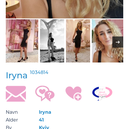
1034814
Iryna
Navn
Iryna
Alder
41
By
Kyiv