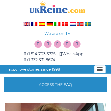
We are on TV
+1 514 703 3725
WhatsApp
+1 332 331 8674
Happy love stories since 1998
ACCESS THE FAQ