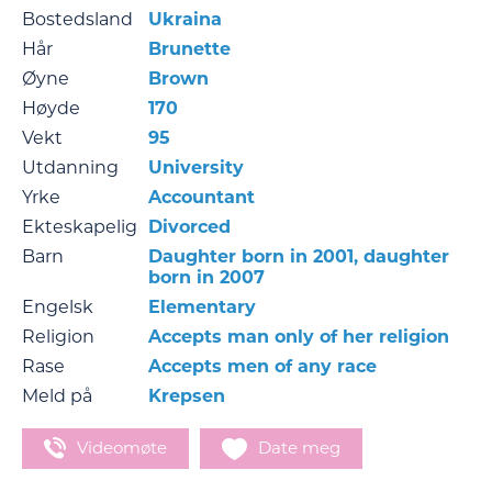
Bostedsland
Ukraina
Hår
Brunette
Øyne
Brown
Høyde
170
Vekt
95
Utdanning
University
Yrke
Accountant
Ekteskapelig
Divorced
Barn
Daughter born in 2001, daughter
born in 2007
Engelsk
Elementary
Religion
Accepts man only of her religion
Rase
Accepts men of any race
Meld på
Krepsen
Videomøte
Date meg