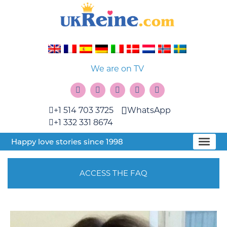
We are on TV
+1 514 703 3725
WhatsApp
+1 332 331 8674
Happy love stories since 1998
ACCESS THE FAQ