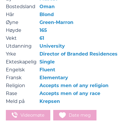
Bostedsland
Oman
Hår
Blond
Øyne
Green-Marron
Høyde
165
Vekt
61
Utdanning
University
Yrke
Director of Branded Residences
Ekteskapelig
Single
Engelsk
Fluent
Fransk
Elementary
Religion
Accepts men of any religion
Rase
Accepts men of any race
Meld på
Krepsen
Videomøte
Date meg