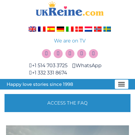
We are on TV
+1 514 703 3725
WhatsApp
+1 332 331 8674
Happy love stories since 1998
ACCESS THE FAQ