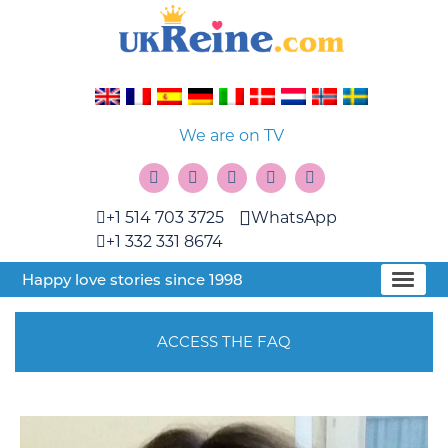
We are on TV
+1 514 703 3725
WhatsApp
+1 332 331 8674
Happy love stories since 1998
ACCESS THE FAQ