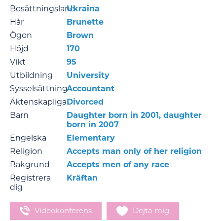
Bosättningsland
Ukraina
Hår
Brunette
Ögon
Brown
Höjd
170
Vikt
95
Utbildning
University
Sysselsättning
Accountant
Äktenskapliga
Divorced
Barn
Daughter born in 2001, daughter
born in 2007
Engelska
Elementary
Religion
Accepts man only of her religion
Bakgrund
Accepts men of any race
Registrera
Kräftan
dig
Videokonferens
Dejta mig