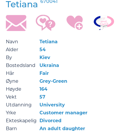
670041
Tetiana
Navn
Tetiana
Alder
54
By
Kiev
Bostedsland
Ukraina
Hår
Fair
Øyne
Grey-Green
Høyde
164
Vekt
57
Utdanning
University
Yrke
Customer manager
Ekteskapelig
Divorced
Barn
An adult daughter