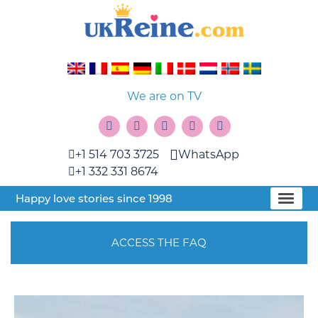
We are on TV
+1 514 703 3725
WhatsApp
+1 332 331 8674
Happy love stories since 1998
ACCESS THE FAQ