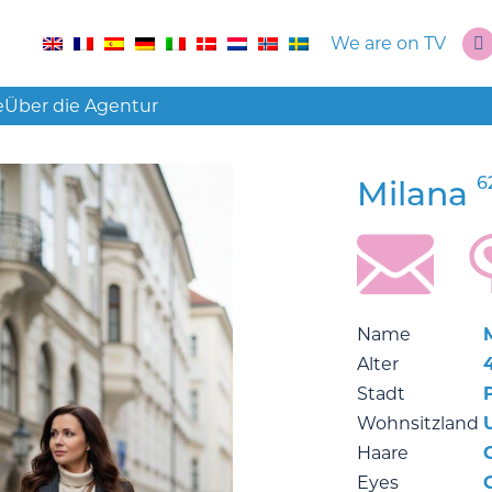
We are on TV
e
Über die Agentur
6
Milana
Name
Alter
Stadt
Wohnsitzland
Haare
Eyes