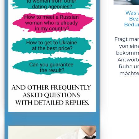
Was w
Bez
Bedür
Fragt man
von ein
bekommt
Antworte
Ruhe un
möchte