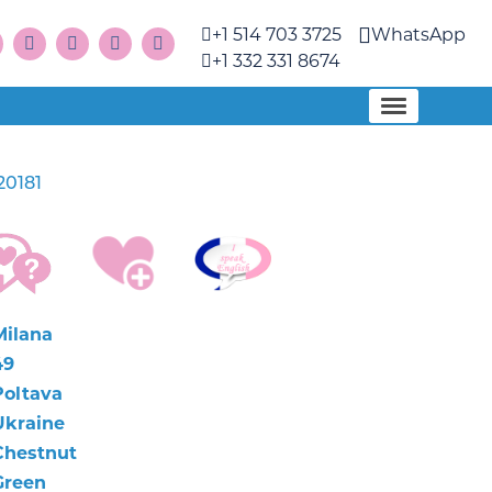
+1 514 703 3725
WhatsApp
+1 332 331 8674
20181
Milana
49
Poltava
Ukraine
Chestnut
Green