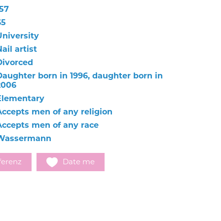
157
65
University
ail artist
Divorced
Daughter born in 1996, daughter born in
2006
Elementary
Accepts men of any religion
Accepts men of any race
Wassermann
ferenz
Date me