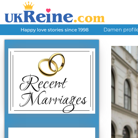
Damen profil
Happy love stories since 1998