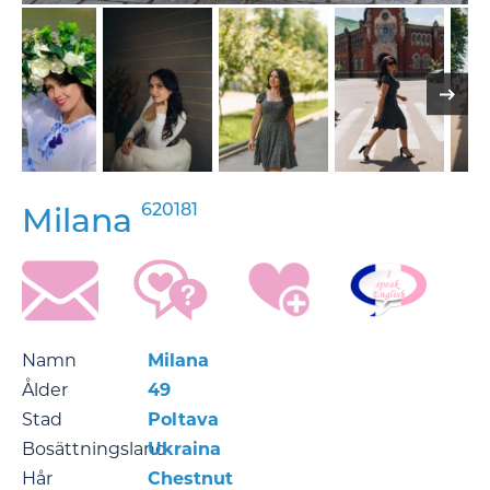
620181
Milana
Namn
Milana
Ålder
49
Stad
Poltava
Bosättningsland
Ukraina
Hår
Chestnut