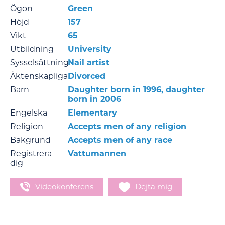
Ögon
Green
Höjd
157
Vikt
65
Utbildning
University
Sysselsättning
Nail artist
Äktenskapliga
Divorced
Barn
Daughter born in 1996, daughter
born in 2006
Engelska
Elementary
Religion
Accepts men of any religion
Bakgrund
Accepts men of any race
Registrera
Vattumannen
dig
Videokonferens
Dejta mig