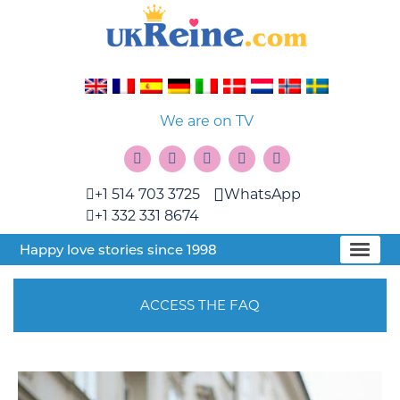
We are on TV
+1 514 703 3725
WhatsApp
+1 332 331 8674
Happy love stories since 1998
ACCESS THE FAQ