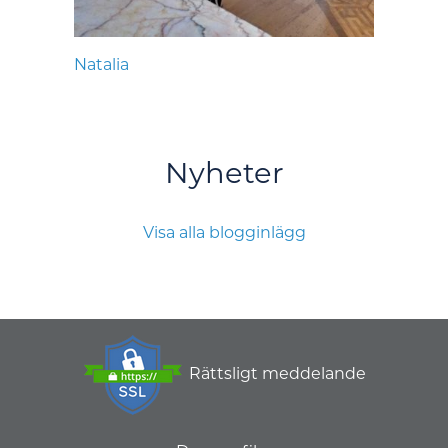
Natalia
Nyheter
Visa alla blogginlägg
Rättsligt meddelande