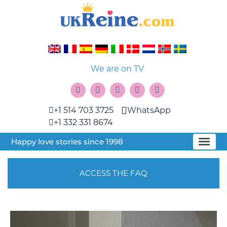
We are on TV
+1 514 703 3725
WhatsApp
+1 332 331 8674
Happy love stories since 1998
ACCESS THE FAQ