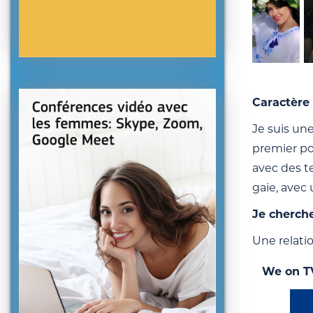
Caractère 
Je suis une
premier pou
avec des t
gaie, avec
Je cherch
Une relati
We on T