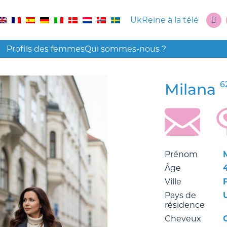
UkReine à la télé
Profils des femmes
Qui sommes-nous ?
6
Milana
Prénom
Âge
Ville
Pays de
résidence
Cheveux