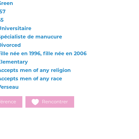
Green
157
65
Universitaire
Spécialiste de manucure
Divorced
ille née en 1996, fille née en 2006
Elementary
Accepts men of any religion
Accepts men of any race
Verseau
férence
Rencontrer