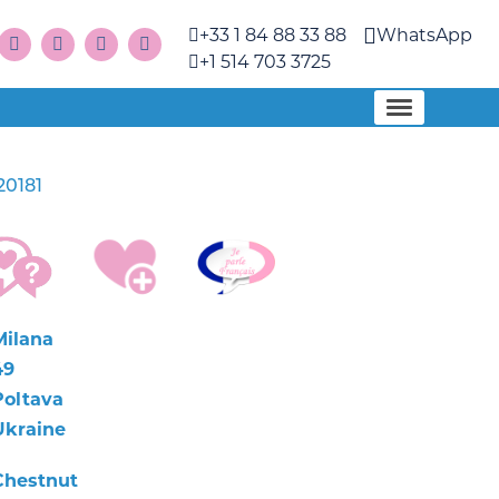
+33 1 84 88 33 88
WhatsApp
+1 514 703 3725
20181
Milana
49
Poltava
Ukraine
Chestnut