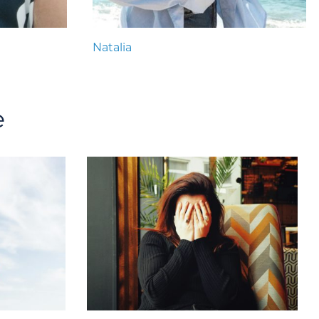
Natalia
e