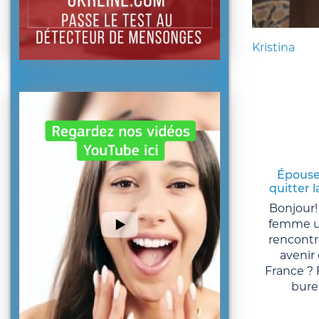
Kristina
Épouse
quitter 
Bonjour!
femme uk
rencontr
aveni
France ? F
burea