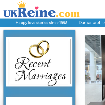
Damer profile
Happy love stories since 1998