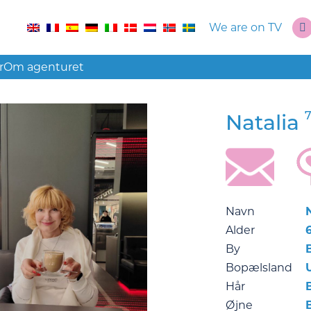
We are on TV
r
Om agenturet
7
Natalia
Navn
Alder
By
Bopælsland
Hår
Øjne