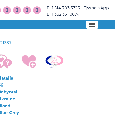
+1 514 703 3725
WhatsApp
+1 332 331 8674
21387
Natalia
66
Babyntsi
Ukraine
Blond
Blue-Grey