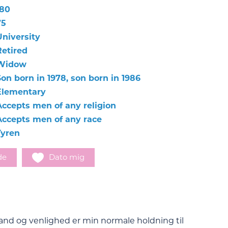
180
75
University
Retired
Widow
Son born in 1978, son born in 1986
Elementary
Accepts men of any religion
Accepts men of any race
Tyren
de
Dato mig
tand og venlighed er min normale holdning til