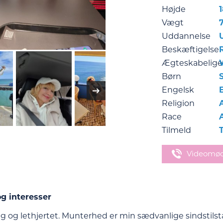
Højde
Vægt
Uddannelse
Beskæftigelse
Ægteskabelige
Børn
Engelsk
Religion
Race
Tilmeld
Videomø
g interesser
ig og lethjertet. Munterhed er min sædvanlige sindstils