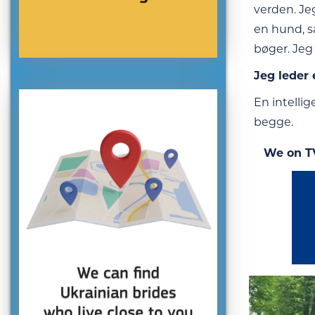
verden. Je
en hund, så
bøger. Jeg
Jeg leder 
En intellig
begge.
We on T