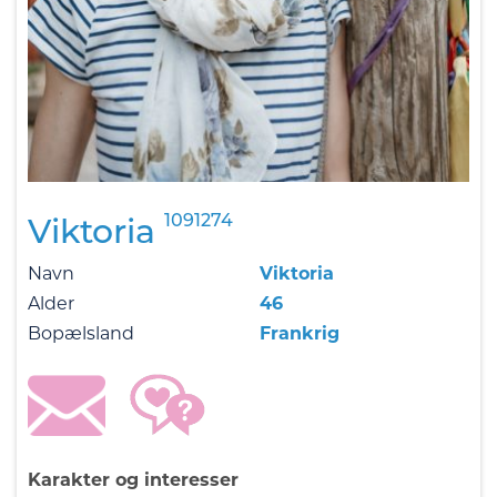
1091274
Viktoria
Navn
Viktoria
Alder
46
Bopælsland
Frankrig
Karakter og interesser