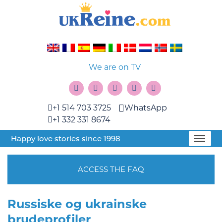
We are on TV
+1 514 703 3725
WhatsApp
+1 332 331 8674
Happy love stories since 1998
ACCESS THE FAQ
Russiske og ukrainske
brudeprofiler