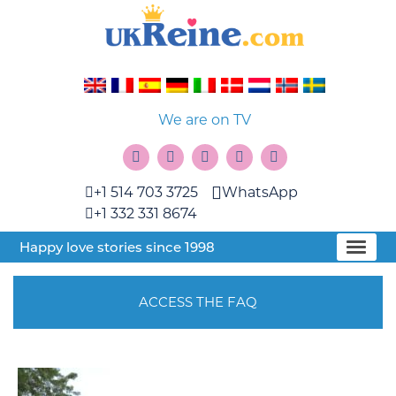
We are on TV
+1 514 703 3725
WhatsApp
+1 332 331 8674
Happy love stories since 1998
ACCESS THE FAQ