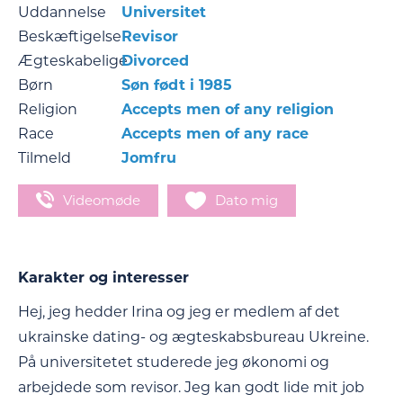
Uddannelse
Universitet
Beskæftigelse
Revisor
Ægteskabelige
Divorced
Børn
Søn født i 1985
Religion
Accepts men of any religion
Race
Accepts men of any race
Tilmeld
Jomfru
Videomøde
Dato mig
Karakter og interesser
Hej, jeg hedder Irina og jeg er medlem af det
ukrainske dating- og ægteskabsbureau Ukreine.
På universitetet studerede jeg økonomi og
arbejdede som revisor. Jeg kan godt lide mit job