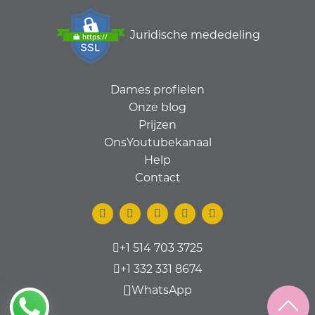
Juridische mededeling
Dames profielen
Onze blog
Prijzen
OnsYoutubekanaal
Help
Contact
+1 514 703 3725
+1 332 331 8674
WhatsApp