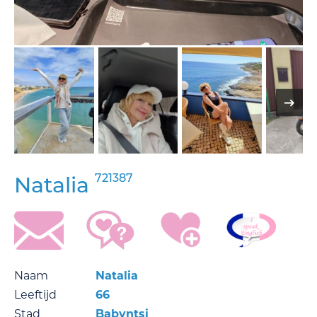
721387
Natalia
Naam
Natalia
Leeftijd
66
Stad
Babyntsi