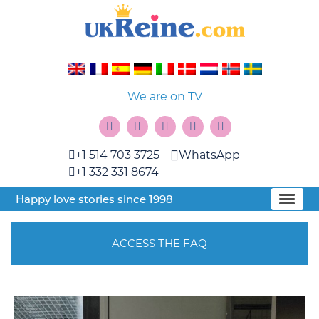
We are on TV
+1 514 703 3725
WhatsApp
+1 332 331 8674
Happy love stories since 1998
ACCESS THE FAQ