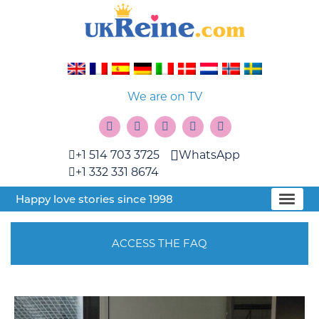
We are on TV
+1 514 703 3725
WhatsApp
+1 332 331 8674
Happy love stories since 1998
ACCESS THE FAQ