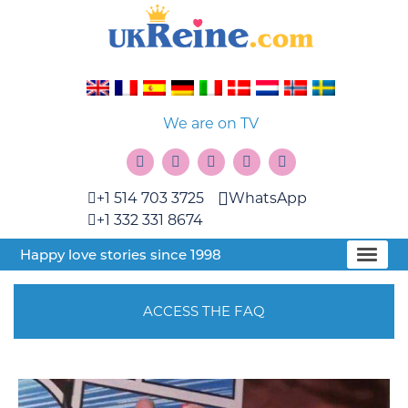
We are on TV
+1 514 703 3725
WhatsApp
+1 332 331 8674
Happy love stories since 1998
ACCESS THE FAQ