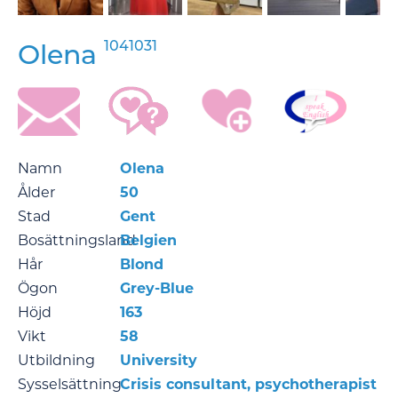
1041031
Olena
Namn
Olena
Ålder
50
Stad
Gent
Bosättningsland
Belgien
Hår
Blond
Ögon
Grey-Blue
Höjd
163
Vikt
58
Utbildning
University
Sysselsättning
Crisis consultant, psychotherapist