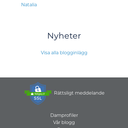
Natalia
Nyheter
Visa alla blogginlägg
Rättsligt meddelande
Damprofiler
Vår blogg