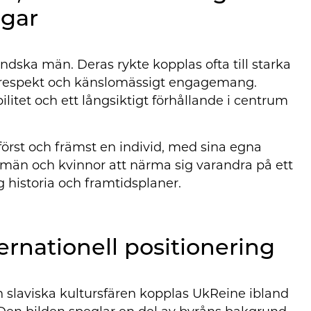
ngar
ndska män. Deras rykte kopplas ofta till starka
ig respekt och känslomässigt engagemang.
ilitet och ett långsiktigt förhållande i centrum
 först och främst en individ, med sina egna
 män och kvinnor att närma sig varandra på ett
ig historia och framtidsplaner.
ernationell positionering
n slaviska kultursfären kopplas UkReine ibland