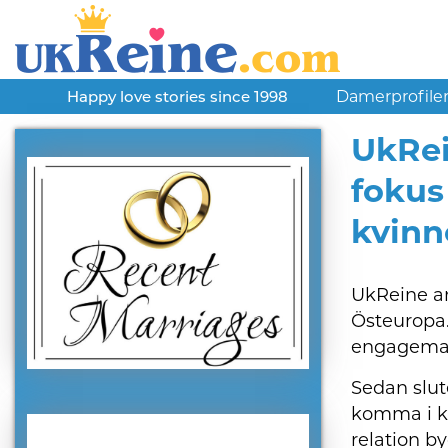
Damerprofile
Happy love stories since 1998
UkRei
fokus
kvinn
UkReine ar
Östeuropa. 
engagemang
Sedan slut
komma i ko
relation b