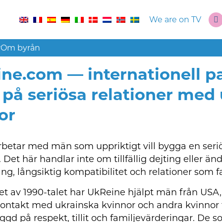
We are on TV
r
Om byrån
ne.com — internationell 
 på seriösa relationer med
or
betar med män som uppriktigt vill bygga en seriö
Det här handlar inte om tillfällig dejting eller än
, långsiktig kompatibilitet och relationer som fa
et av 1990-talet har UkReine hjälpt män från USA
ntakt med ukrainska kvinnor och andra kvinnor f
yggd på respekt, tillit och familjevärderingar. De