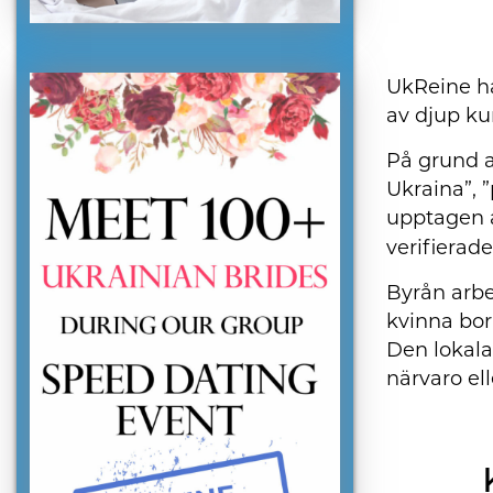
UkReine ha
av djup ku
På grund 
Ukraina”, 
upptagen a
verifierade
Byrån arbe
kvinna bor
Den lokala
närvaro ell