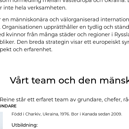
ck som förmedling mellan Västeuropa och Ukraina.
 inte hela verksamheten.
 en människonära och välorganiserad internation
 Organisationen upprätthåller en tydlig och ständ
d kvinnor från många städer och regioner i Ryssl
bliker. Den breda strategin visar ett europeiskt 
spekt och erfarenhet.
Vårt team och den mänsk
ine står ett erfaret team av grundare, chefer, rå
RUNDARE
Född i Charkiv, Ukraina, 1976. Bor i Kanada sedan 2009.
Utbildning: