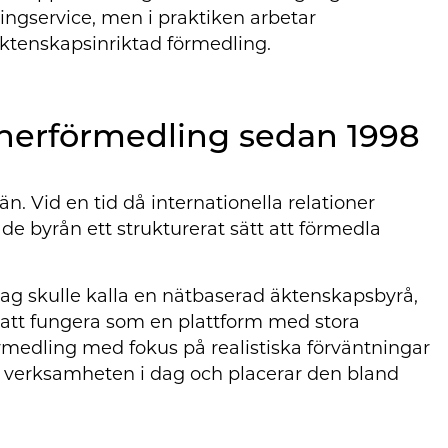
tingservice, men i praktiken arbetar
ktenskapsinriktad förmedling.
rtnerförmedling sedan 1998
n. Vid en tid då internationella relationer
de byrån ett strukturerat sätt att förmedla
dag skulle kalla en nätbaserad äktenskapsbyrå,
ör att fungera som en plattform med stora
örmedling med fokus på realistiska förväntningar
de verksamheten i dag och placerar den bland