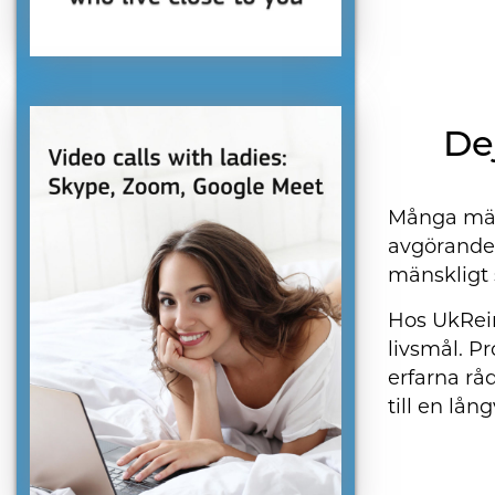
De
Många män 
avgörande.
mänskligt 
Hos UkRein
livsmål. P
erfarna rå
till en lån