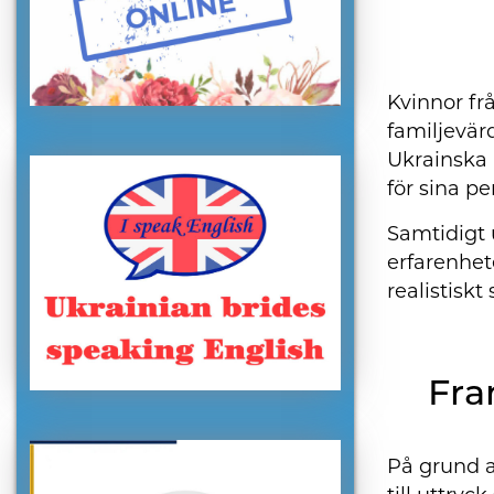
Kvinnor fr
familjevär
Ukrainska k
för sina per
Samtidigt 
erfarenhet
realistiskt
Fra
På grund a