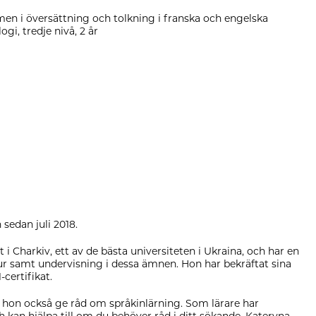
amen i översättning och tolkning i franska och engelska
gi, tredje nivå, 2 år
sedan juli 2018.
 i Charkiv, ett av de bästa universiteten i Ukraina, och har en
ur samt undervisning i dessa ämnen. Hon har bekräftat sina
certifikat.
kan hon också ge råd om språkinlärning. Som lärare har
kan hjälpa till om du behöver råd i ditt sökande. Kateryna