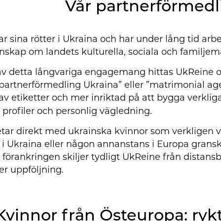
Vår partnerförmedl
r sina rötter i Ukraina och har under lång tid arbe
nskap om landets kulturella, sociala och familjem
av detta långvariga engagemang hittas UkReine 
”partnerförmedling Ukraina” eller ”matrimonial ag
v etiketter och mer inriktad på att bygga verklig
 profiler och personlig vägledning.
tar direkt med ukrainska kvinnor som verkligen vi
 i Ukraina eller någon annanstans i Europa granskas
 förankringen skiljer tydligt UkReine från distans
er uppföljning.
Kvinnor från Östeuropa: rykt