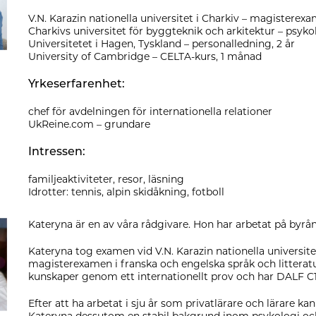
V.N. Karazin nationella universitet i Charkiv – magisterex
Charkivs universitet för byggteknik och arkitektur – psykolo
Universitetet i Hagen, Tyskland – personalledning, 2 år
University of Cambridge – CELTA-kurs, 1 månad
Yrkeserfarenhet:
chef för avdelningen för internationella relationer
UkReine.com – grundare
Intressen:
familjeaktiviteter, resor, läsning
Idrotter: tennis, alpin skidåkning, fotboll
Kateryna är en av våra rådgivare. Hon har arbetat på byrån 
Kateryna tog examen vid V.N. Karazin nationella universitet
magisterexamen i franska och engelska språk och litterat
kunskaper genom ett internationellt prov och har DALF C1-
Efter att ha arbetat i sju år som privatlärare och lärare 
Kateryna dessutom en stabil bakgrund inom psykologi och 