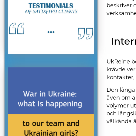
beskriver 
verksamhet
Inter
UkReine bö
krävde ver
kontakter,
Den långa 
även om ar
volymer ut
och långsi
välkända ä