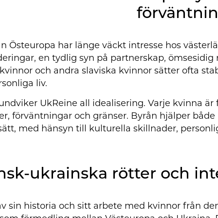
förväntni
ån Östeuropa har länge väckt intresse hos västerlä
deringar, en tydlig syn på partnerskap, ömsesid
vinnor och andra slaviska kvinnor sätter ofta stab
sonliga liv.
undviker UkReine all idealisering. Varje kvinna är
er, förväntningar och gränser. Byrån hjälper både
 sätt, med hänsyn till kulturella skillnader, personl
nsk-ukrainska rötter och int
v sin historia och sitt arbete med kvinnor från de