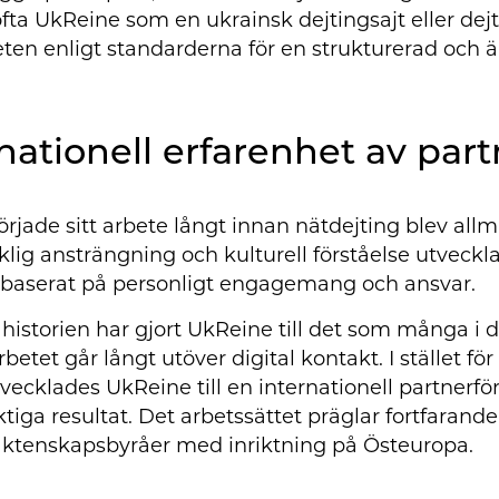
ofta UkReine som en ukrainsk dejtingsajt eller dej
en enligt standarderna för en strukturerad och ä
nationell erfarenhet av pa
rjade sitt arbete långt innan nätdejting blev allmä
klig ansträngning och kulturell förståelse utveckla
 baserat på personligt engagemang och ansvar.
historien har gjort UkReine till det som många i 
betet går långt utöver digital kontakt. I stället f
vecklades UkReine till en internationell partnerf
ktiga resultat. Det arbetssättet präglar fortfaran
ktenskapsbyråer med inriktning på Östeuropa.