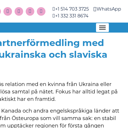
+1 514 703 3725
WhatsApp
+1 332 331 8674
partnerförmedling med
 ukrainska och slaviska
s relation med en kvinna från Ukraina eller
dlösa samtal på nätet. Fokus har alltid legat på
ktiskt har en framtid.
, Kanada och andra engelskspråkiga länder att
rån Östeuropa som vill samma sak: en stabil
 som upptäcker regionen för första gången