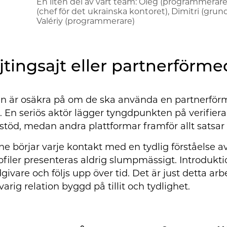
En liten del av vårt team: Oleg (programmerare)
(chef för det ukrainska kontoret), Dimitri (grunda
Valériy (programmerare)
jtingsajt eller partnerförmed
är osäkra på om de ska använda en partnerförmed
 En seriös aktör lägger tyngdpunkten på verifierad
stöd, medan andra plattformar framför allt satsa
e börjar varje kontakt med en tydlig förståelse a
rofiler presenteras aldrig slumpmässigt. Introdukti
dgivare och följs upp över tid. Det är just detta a
gvarig relation byggd på tillit och tydlighet.