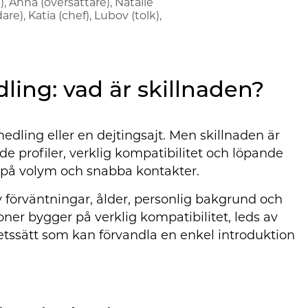
, Anna (översättare), Natalie
re), Katia (chef), Lubov (tolk),
ling: vad är skillnaden?
ling eller en dejtingsajt. Men skillnaden är
e profiler, verklig kompatibilitet och löpande
r på volym och snabba kontakter.
v förväntningar, ålder, personlig bakgrund och
oner bygger på verklig kompatibilitet, leds av
rbetssätt som kan förvandla en enkel introduktion