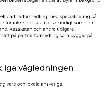
 Den bilden speglar en del av byråns bakgrund,
ell partnerförmedling med specialisering på
ig förankring i Ukraina, samtidigt som den
and, Kazakstan och andra tidigare
synsätt på partnerförmedling som bygger på
liga vägledningen
dgivare och lokala ansvariga.