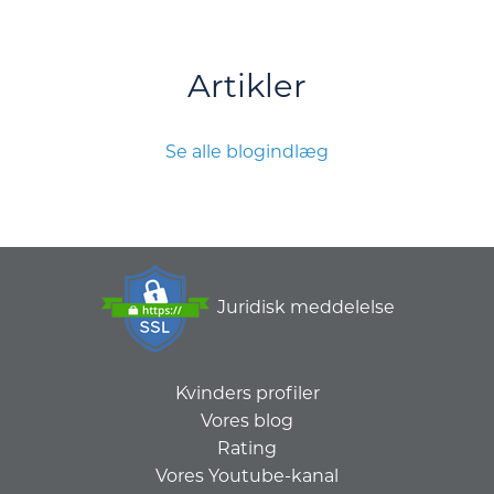
Artikler
Se alle blogindlæg
Juridisk meddelelse
Kvinders profiler
Vores blog
Rating
Vores Youtube-kanal