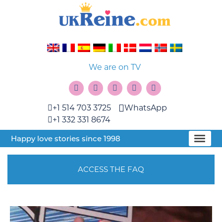
We are on TV
+1 514 703 3725
WhatsApp
+1 332 331 8674
Happy love stories since 1998
ACCESS THE FAQ