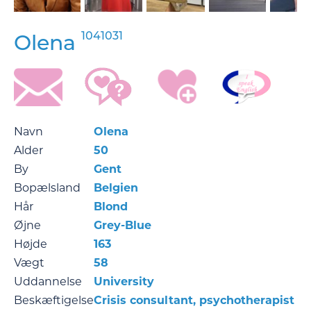
1041031
Olena
Navn
Olena
Alder
50
By
Gent
Bopælsland
Belgien
Hår
Blond
Øjne
Grey-Blue
Højde
163
Vægt
58
Uddannelse
University
Beskæftigelse
Crisis consultant, psychotherapist