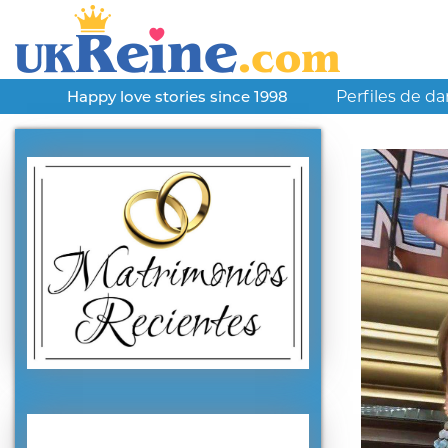
Perfiles de d
Happy love stories since 1998