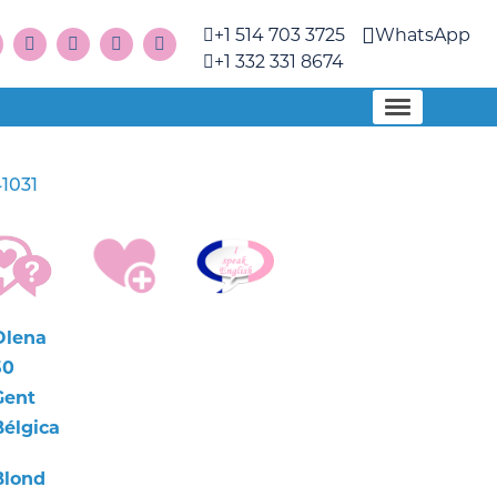
+1 514 703 3725
WhatsApp
+1 332 331 8674
1031
Olena
50
Gent
Bélgica
Blond