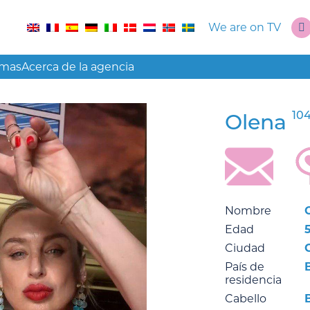
We are on TV
amas
Acerca de la agencia
104
Olena
Nombre
Edad
Ciudad
País de
residencia
Cabello