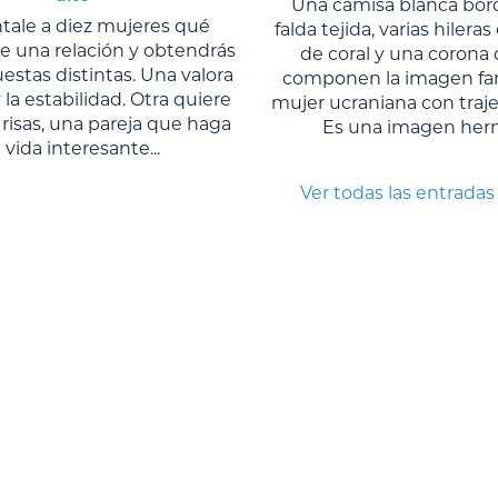
Una camisa blanca bor
tale a diez mujeres qué
falda tejida, varias hilera
e una relación y obtendrás
de coral y una corona 
estas distintas. Una valora
componen la imagen fami
 la estabilidad. Otra quiere
mujer ucraniana con traje 
 risas, una pareja que haga
Es una imagen herm
a vida interesante...
Ver todas las entradas