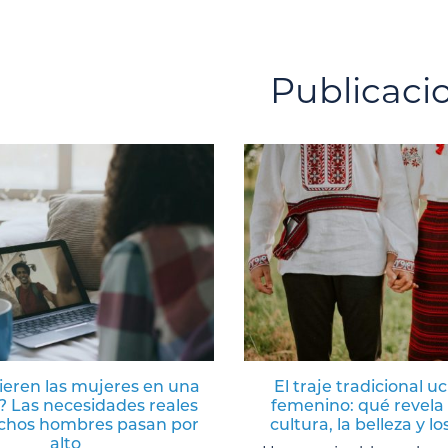
Publicaci
ieren las mujeres en una
El traje tradicional u
? Las necesidades reales
femenino: qué revela 
hos hombres pasan por
cultura, la belleza y lo
alto