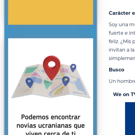
Carácter e
Soy una mu
fuerte e i
feliz. ¿Mi
invitan a l
simplement
Busco
Un hombre 
We on T