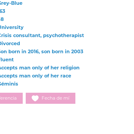
Grey-Blue
63
58
University
Crisis consultant, psychotherapist
Divorced
Son born in 2016, son born in 2003
Fluent
Accepts man only of her religion
Accepts man only of her race
Géminis
erencia
Fecha de mí