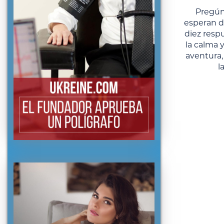
Pregún
esperan d
diez respu
la calma y
aventura,
l