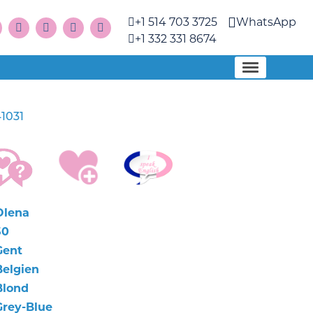
+1 514 703 3725
WhatsApp
+1 332 331 8674
1031
Olena
50
Gent
Belgien
Blond
Grey-Blue