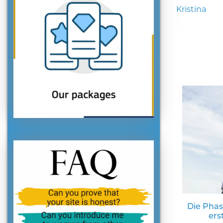
Kristina
Die Phas
ers