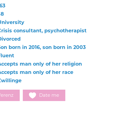
63
58
University
Crisis consultant, psychotherapist
Divorced
Son born in 2016, son born in 2003
Fluent
Accepts man only of her religion
Accepts man only of her race
Zwillinge
ferenz
Date me