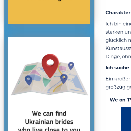
Charakter
Ich bin ein
starken un
glücklich 
Kunstausst
Dinge, ohne
Ich suche
Ein großer
großzügige
We on T