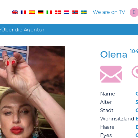
We are on TV
e
Über die Agentur
104
Olena
Name
Alter
Stadt
Wohnsitzland
Haare
Eyes