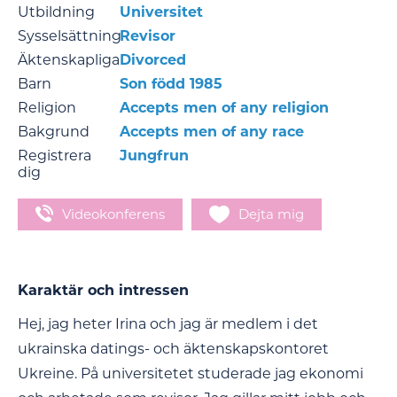
Utbildning
Universitet
Sysselsättning
Revisor
Äktenskapliga
Divorced
Barn
Son född 1985
Religion
Accepts men of any religion
Bakgrund
Accepts men of any race
Registrera
Jungfrun
dig
Videokonferens
Dejta mig
Karaktär och intressen
Hej, jag heter Irina och jag är medlem i det
ukrainska datings- och äktenskapskontoret
Ukreine. På universitetet studerade jag ekonomi