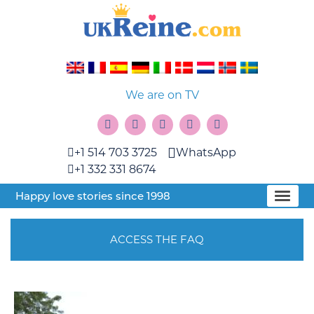
We are on TV
+1 514 703 3725
WhatsApp
+1 332 331 8674
Happy love stories since 1998
ACCESS THE FAQ