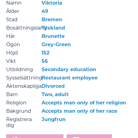
Namn
Viktoria
Ålder
49
Stad
Bremen
Bosättningsland
Tyskland
Hår
Brunette
Ögon
Grey-Green
Höjd
152
Vikt
56
Utbildning
Secondary education
Sysselsättning
Restaurant employee
Äktenskapliga
Divorced
Barn
Two, adult
Religion
Accepts man only of her religion
Bakgrund
Accepts man only of her race
Registrera
Jungfrun
dig