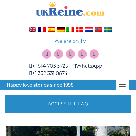
We are on TV
+1 514 703 3725
WhatsApp
+1 332 331 8674
Happy love stories since 1998
ACCESS THE FAQ