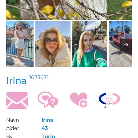
1073071
Irina
Navn
Irina
Alder
43
By
Turin