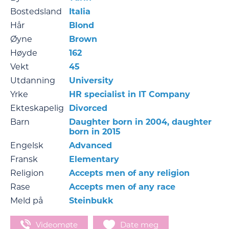
Bostedsland
Italia
Hår
Blond
Øyne
Brown
Høyde
162
Vekt
45
Utdanning
University
Yrke
HR specialist in IT Company
Ekteskapelig
Divorced
Barn
Daughter born in 2004, daughter
born in 2015
Engelsk
Advanced
Fransk
Elementary
Religion
Accepts men of any religion
Rase
Accepts men of any race
Meld på
Steinbukk
Videomøte
Date meg