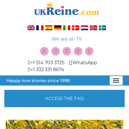
We are on TV
+1 514 703 3725
WhatsApp
+1 332 331 8674
Happy love stories since 1998
ACCESS THE FAQ