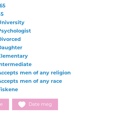
165
55
University
Psychologist
Divorced
Daughter
Elementary
Intermediate
Accepts men of any religion
Accepts men of any race
Fiskene
e
Date meg