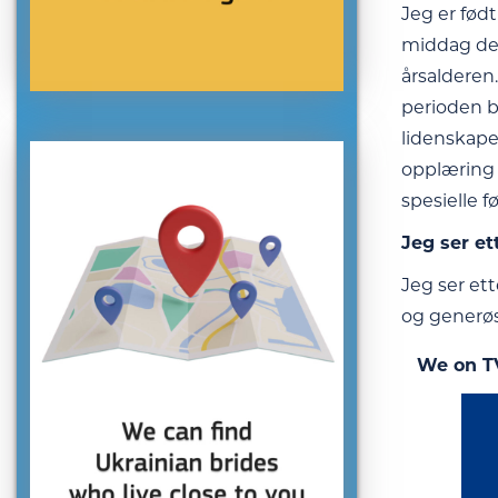
Jeg er født
middag del
årsalderen
perioden b
lidenskape
opplæring 
spesielle 
Jeg ser et
Jeg ser ett
og generøs
We on T