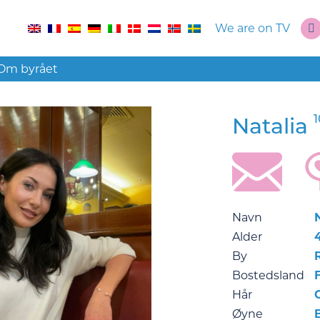
We are on TV
Om byrået
1
Natalia
Navn
Alder
By
Bostedsland
Hår
Øyne