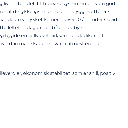
g livet uten det. Et hus ved kysten, en peis, en god
or at de lykkeligste forholdene bygges etter 45-
adde en vellykket karriere i over 10 år. Under Covid-
te feltet – i dag er det både hobbyen min,
jeg bygde en vellykket virksomhet dedikert til
vet hvordan man skaper en varm atmosfære, den
verdier, økonomisk stabilitet, som er snill, positiv