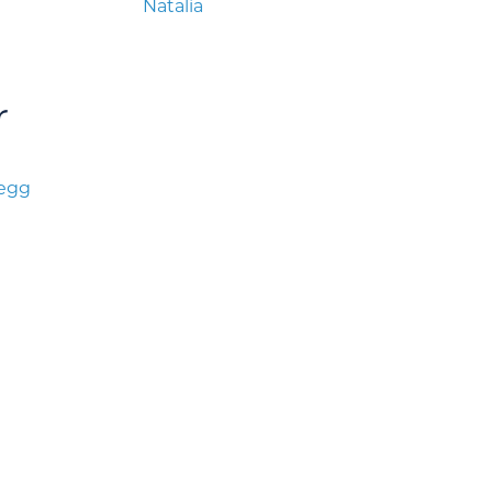
Natalia
r
legg