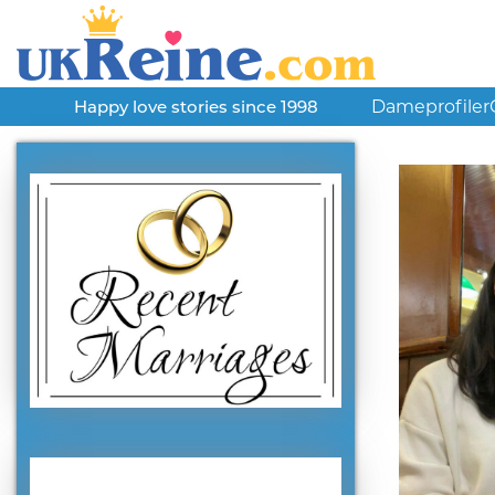
Dameprofiler
Happy love stories since 1998