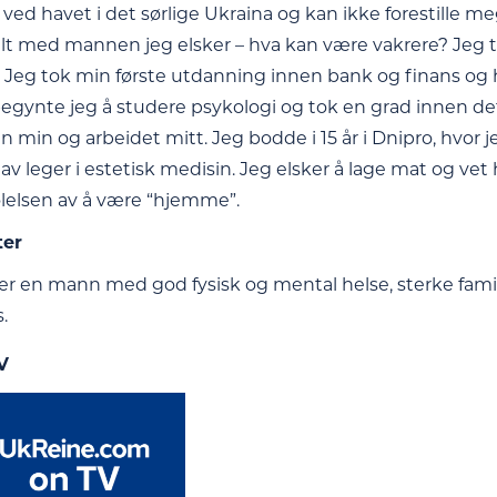
 ved havet i det sørlige Ukraina og kan ikke forestille me
t med mannen jeg elsker – hva kan være vakrere? Jeg tr
. Jeg tok min første utdanning innen bank og finans og h
egynte jeg å studere psykologi og tok en grad innen det
n min og arbeidet mitt. Jeg bodde i 15 år i Dnipro, hvor 
av leger i estetisk medisin. Jeg elsker å lage mat og 
følelsen av å være “hjemme”.
ter
er en mann med god fysisk og mental helse, sterke familie
.
V