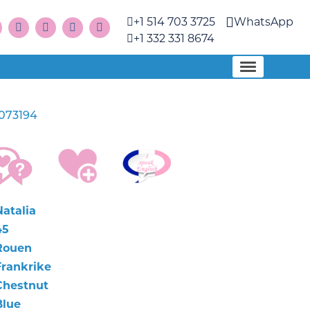
+1 514 703 3725
WhatsApp
+1 332 331 8674
073194
Natalia
45
Rouen
Frankrike
Chestnut
Blue