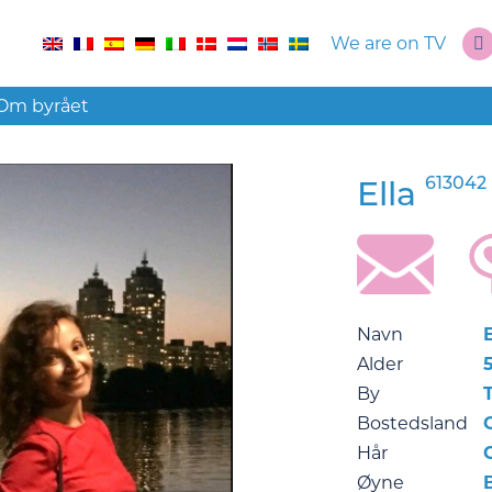
We are on TV
Om byrået
613042
Ella
Navn
E
Alder
By
Bostedsland
Hår
Øyne