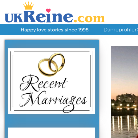
Dameprofiler
Happy love stories since 1998