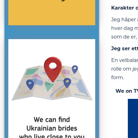
Karakter o
Jeg håper å
hver dag m
som de er,
Jeg ser et
En velbala
rolle om je
form.
We on T