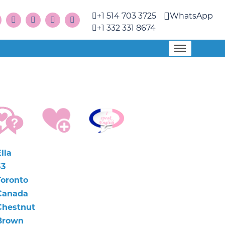
+1 514 703 3725
WhatsApp
+1 332 331 8674
lla
53
Toronto
Canada
Chestnut
Brown