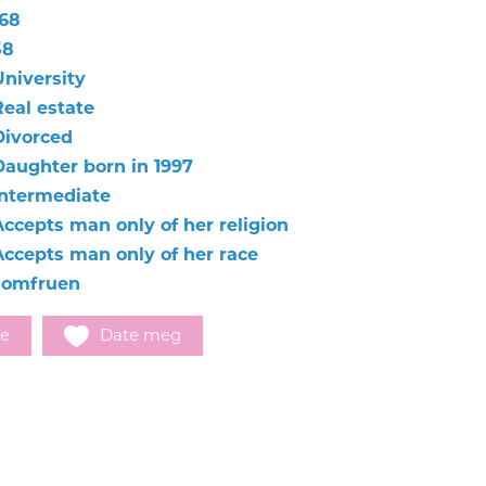
168
58
University
Real estate
Divorced
Daughter born in 1997
Intermediate
Accepts man only of her religion
Accepts man only of her race
Jomfruen
e
Date meg