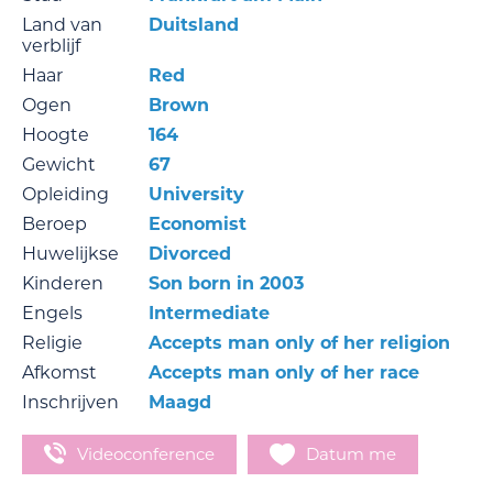
Land van
Duitsland
verblijf
Haar
Red
Ogen
Brown
Hoogte
164
Gewicht
67
Opleiding
University
Beroep
Economist
Huwelijkse
Divorced
Kinderen
Son born in 2003
Engels
Intermediate
Religie
Accepts man only of her religion
Afkomst
Accepts man only of her race
Inschrijven
Maagd
Videoconference
Datum me