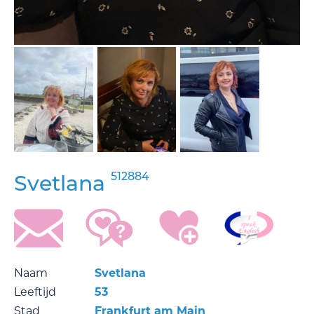
512884
Svetlana
Naam
Svetlana
Leeftijd
53
Stad
Frankfurt am Main