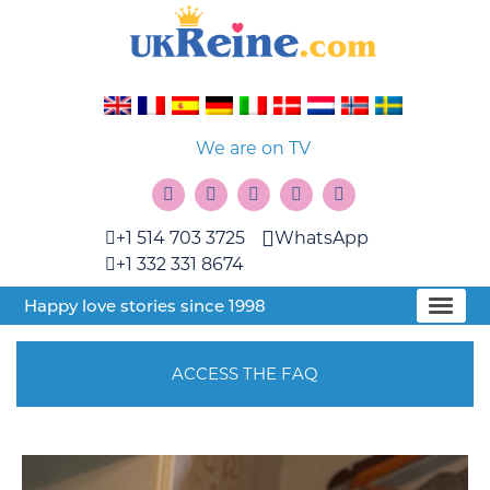
We are on TV
+1 514 703 3725
WhatsApp
+1 332 331 8674
Happy love stories since 1998
ACCESS THE FAQ