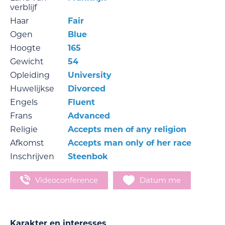
verblijf
Haar
Fair
Ogen
Blue
Hoogte
165
Gewicht
54
Opleiding
University
Huwelijkse
Divorced
Engels
Fluent
Frans
Advanced
Religie
Accepts men of any religion
Afkomst
Accepts man only of her race
Inschrijven
Steenbok
Videoconference
Datum me
Karakter en interesses