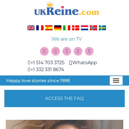
We are on TV
+1 514 703 3725
WhatsApp
+1 332 331 8674
Happy love stories since 1998
ACCESS THE FAQ