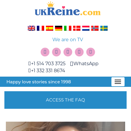
We are on TV
+1 514 703 3725
WhatsApp
+1 332 331 8674
Happy love stories since 1998
ACCESS THE FAQ