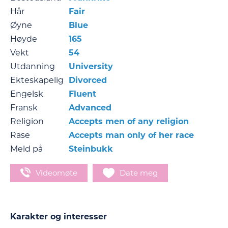
Hår
Fair
Øyne
Blue
Høyde
165
Vekt
54
Utdanning
University
Ekteskapelig
Divorced
Engelsk
Fluent
Fransk
Advanced
Religion
Accepts men of any religion
Rase
Accepts man only of her race
Meld på
Steinbukk
Videomøte
Date meg
Karakter og interesser