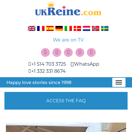
We are on TV
+1 514 703 3725
WhatsApp
+1 332 331 8674
Happy love stories since 1998
ACCESS THE FAQ