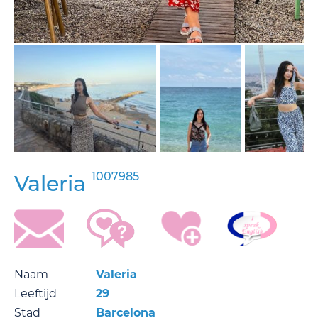
1007985
Valeria
Naam
Valeria
Leeftijd
29
Stad
Barcelona