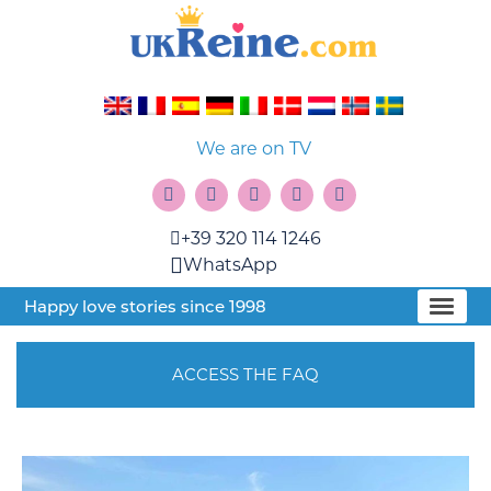
We are on TV
+39 320 114 1246
WhatsApp
Happy love stories since 1998
ACCESS THE FAQ