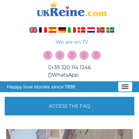
We are on TV
+39 320 114 1246
WhatsApp
Happy love stories since 1998
ACCESS THE FAQ