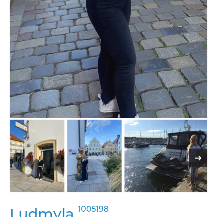
1005198
Ludmyla