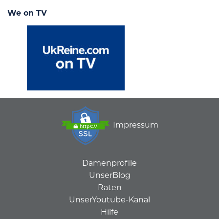
We on TV
Impressum
Damenprofile
UnserBlog
Raten
UnserYoutube-Kanal
Hilfe