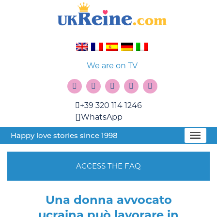
We are on TV
+39 320 114 1246
WhatsApp
Happy love stories since 1998
ACCESS THE FAQ
Una donna avvocato
ucraina può lavorare in