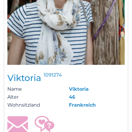
1091274
Viktoria
Name
Viktoria
Alter
46
Wohnsitzland
Frankreich