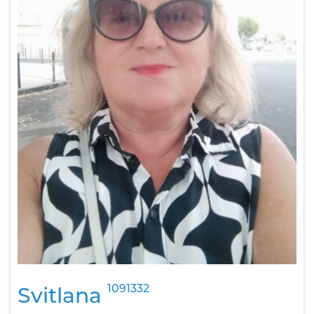
1091332
Svitlana