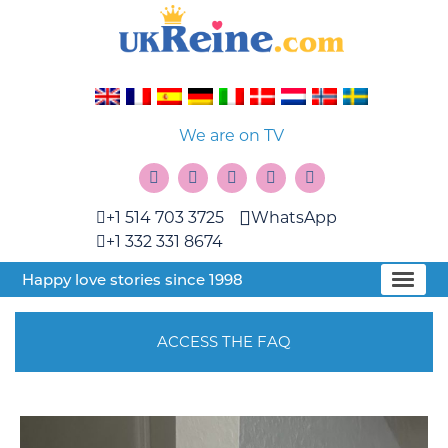
We are on TV
+1 514 703 3725
WhatsApp
+1 332 331 8674
Happy love stories since 1998
ACCESS THE FAQ