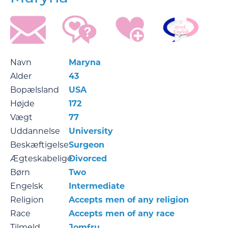
Navn
Maryna
Alder
43
Bopælsland
USA
Højde
172
Vægt
77
Uddannelse
University
Beskæftigelse
Surgeon
Ægteskabelige
Divorced
Børn
Two
Engelsk
Intermediate
Religion
Accepts men of any religion
Race
Accepts men of any race
Tilmeld
Jomfru